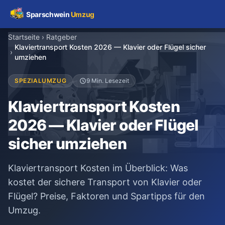
Sparschwein
Umzug
Startseite
›
Ratgeber
Klaviertransport Kosten 2026 — Klavier oder Flügel sicher
Umzugspreisvergleich
›
umziehen
Umzugskosten
SPEZIALUMZUG
9 Min. Lesezeit
Klaviertransport Kosten
Kostenrechner
2026 — Klavier oder Flügel
Ratgeber
sicher umziehen
Erfahrungen
Klaviertransport Kosten im Überblick: Was
kostet der sichere Transport von Klavier oder
Flügel? Preise, Faktoren und Spartipps für den
Kostenlose Beratung
Umzug.
+49 1579 2639409