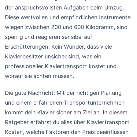
Klaviertransport Kosten berechnen — Schritt für
der anspruchsvollsten Aufgaben beim Umzug.
06
Schritt
Diese wertvollen und empfindlichen Instrumente
Versicherung beim Klaviertransport
07
wiegen zwischen 200 und 600 Kilogramm, sind
Vorbereitung für den Klaviertransport
08
sperrig und reagieren sensibel auf
Nach dem Transport: Klavier richtig akklimatisieren
Erschütterungen. Kein Wunder, dass viele
09
Klavierbesitzer unsicher sind, was ein
Klaviertransport Kosten sparen — Tipps und Tricks
10
professioneller Klaviertransport kostet und
Häufige Fehler beim Klaviertransport vermeiden
11
worauf sie achten müssen.
Steuerliche Absetzbarkeit von Klaviertransport Kosten
12
Checkliste: Klaviertransport richtig planen
13
Die gute Nachricht: Mit der richtigen Planung
Klaviertransport Kosten für 100, 200 oder 400 km
und einem erfahrenen Transportunternehmen
14
Entfernung
kommt dein Klavier sicher am Ziel an. In diesem
Klaviertransport Kosten Rechner: So kalkulierst du
15
Ratgeber erfährst du alles über Klaviertransport
ohne Online-Tool
Kosten, welche Faktoren den Preis beeinflussen
Klaviertransport Kosten: Was Erfahrungen aus der