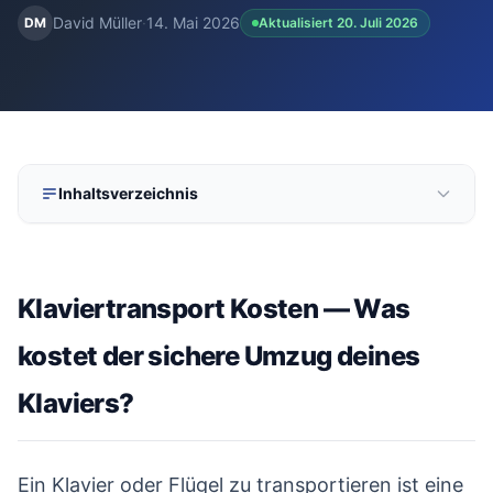
David Müller
·
14. Mai 2026
DM
Aktualisiert 20. Juli 2026
kostenlos
·
unverbindlich
·
100% kostenlos
Inhaltsverzeichnis
Klaviertransport Kosten — Was kostet der sichere
01
Umzug deines Klaviers?
Klaviertransport Kosten — Was
Klaviertransport Kosten im Überblick
02
kostet der sichere Umzug deines
Beispielrechnungen: So setzen sich die Kosten
03
zusammen
Klaviers?
#
Faktoren, die die Klaviertransport Kosten beeinflussen
04
Klaviertransport vs. Eigentransport — lohnt sich der
05
Profi?
Ein Klavier oder Flügel zu transportieren ist eine