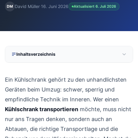
David Müller
·
16. Juni 2026
DM
Aktualisiert 6. Juli 2026
kostenlos
·
unverbindlich
·
100% kostenlos
Inhaltsverzeichnis
Stehend oder liegend transportieren – was ist besser?
01
Ein Kühlschrank gehört zu den unhandlichsten
Vorbereitung: Abtauen und reinigen
02
Geräten beim Umzug: schwer, sperrig und
Tür sichern und Kabel verstauen
03
empfindliche Technik im Inneren. Wer einen
Die richtige Ausrüstung: Checkliste vor dem Tragen
04
Kühlschrank transportieren
möchte, muss nicht
Richtig tragen und auf die Sackkarre setzen
05
nur ans Tragen denken, sondern auch an
Besondere Geräte: Side-by-Side, Einbau- und
Abtauen, die richtige Transportlage und die
06
Gefriergeräte