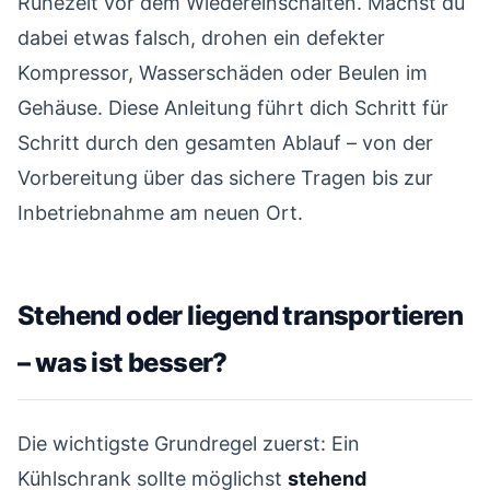
Ruhezeit vor dem Wiedereinschalten. Machst du
Im Transporter sichern
07
dabei etwas falsch, drohen ein defekter
Ruhezeit und Wiederinbetriebnahme
08
Kompressor, Wasserschäden oder Beulen im
Häufige Fehler – und wie du sie vermeidest
09
Gehäuse. Diese Anleitung führt dich Schritt für
Profi-Tipps für einen reibungslosen Transport
10
Schritt durch den gesamten Ablauf – von der
Vorbereitung über das sichere Tragen bis zur
Soll ich es selbst machen oder transportieren lassen?
11
Inbetriebnahme am neuen Ort.
Die wichtigsten Punkte im Überblick
12
Stehend oder liegend transportieren
– was ist besser?
#
Die wichtigste Grundregel zuerst: Ein
Kühlschrank sollte möglichst
stehend