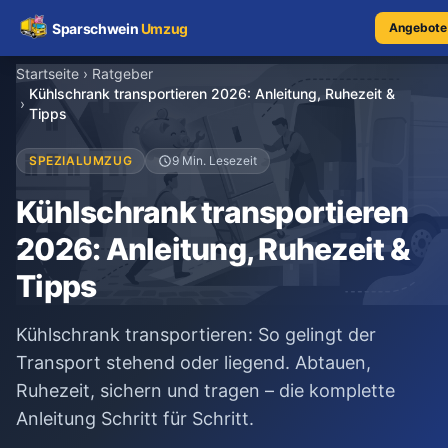
Sparschwein
Umzug
Angebote 
Startseite
›
Ratgeber
Kühlschrank transportieren 2026: Anleitung, Ruhezeit &
Umzugspreisvergleich
›
Tipps
Umzugskosten
SPEZIALUMZUG
9 Min. Lesezeit
Kühlschrank transportieren
Kostenrechner
2026: Anleitung, Ruhezeit &
Ratgeber
Tipps
Erfahrungen
Kühlschrank transportieren: So gelingt der
Transport stehend oder liegend. Abtauen,
Ruhezeit, sichern und tragen – die komplette
Kostenlose Beratung
Anleitung Schritt für Schritt.
+49 1579 2639409