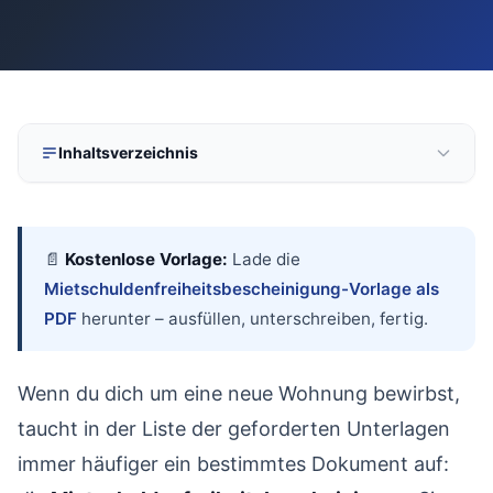
kostenlos
·
unverbindlich
·
100% 
Inhaltsverzeichnis
Was ist eine Mietschuldenfreiheitsbescheinigung?
01
Warum neue Vermieter die Bescheinigung verlangen
02
📄
Kostenlose Vorlage:
Lade die
Mietschuldenfreiheitsbescheinigung-Vorlage als
Muss der alte Vermieter sie ausstellen? Die Rechtslage
03
PDF
herunter – ausfüllen, unterschreiben, fertig.
Was tun, wenn der Vermieter sich weigert?
04
Welcher Inhalt gehört hinein? (Muster)
05
Wenn du dich um eine neue Wohnung bewirbst,
Wann und wie du die Bescheinigung beantragst
06
taucht in der Liste der geforderten Unterlagen
Mietschuldenfreiheit im Gesamtbild des Auszugs
07
immer häufiger ein bestimmtes Dokument auf:
Sonderfälle: Untermiete, WG und Auslandsumzug
08