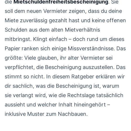
die
Mietschuldenfreiheitsbescheinigung
. Sie
Datenschutz und sensible Angaben
09
soll dem neuen Vermieter zeigen, dass du deine
Miete zuverlässig gezahlt hast und keine offenen
Häufige Irrtümer rund um die Bescheinigung
10
Schulden aus dem alten Mietverhältnis
mitbringst. Klingt einfach – doch rund um dieses
Papier ranken sich einige Missverständnisse. Das
größte: Viele glauben, ihr alter Vermieter sei
verpflichtet, die Bescheinigung auszustellen. Das
stimmt so nicht. In diesem Ratgeber erklären wir
dir sachlich, was die Bescheinigung ist, warum
sie verlangt wird, wie die Rechtslage tatsächlich
aussieht und welcher Inhalt hineingehört –
inklusive Muster zum Nachbauen.