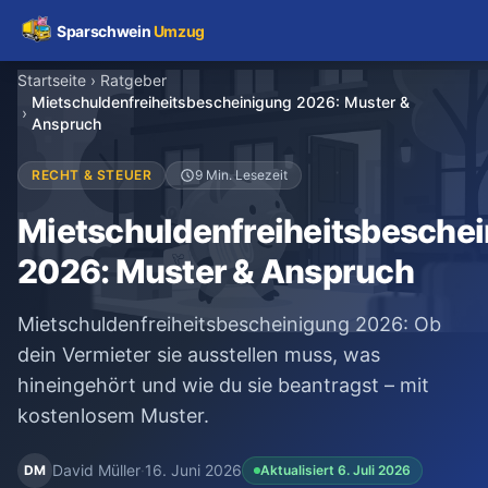
Sparschwein
Umzug
Startseite
›
Ratgeber
Mietschuldenfreiheitsbescheinigung 2026: Muster &
Umzugspreisvergleich
›
Anspruch
Umzugskosten
RECHT & STEUER
9 Min. Lesezeit
Mietschuldenfreiheitsbesche
Kostenrechner
2026: Muster & Anspruch
Ratgeber
Mietschuldenfreiheitsbescheinigung 2026: Ob
Erfahrungen
dein Vermieter sie ausstellen muss, was
hineingehört und wie du sie beantragst – mit
kostenlosem Muster.
Kostenlose Beratung
+49 1579 2639409
David Müller
·
16. Juni 2026
DM
Aktualisiert 6. Juli 2026