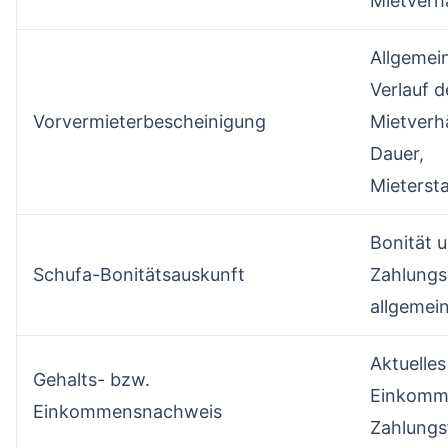
Mietverhä
Allgemei
Verlauf d
Vorvermieterbescheinigung
Mietverhä
Dauer,
Mieterst
Bonität 
Schufa-Bonitätsauskunft
Zahlungs
allgemei
Aktuelles
Gehalts- bzw.
Einkomm
Einkommensnachweis
Zahlungs