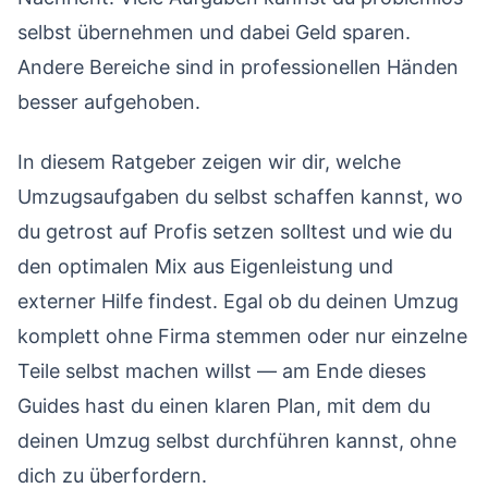
Transporter richtig wählen und fahren
08
selbst übernehmen und dabei Geld sparen.
Andere Bereiche sind in professionellen Händen
Umzugshelfer finden und motivieren
09
besser aufgehoben.
Versicherung und Haftung beim Eigenumzug
10
Häufige Fehler beim Eigenumzug vermeiden
11
In diesem Ratgeber zeigen wir dir, welche
Wann doch zur Umzugsfirma wechseln?
12
Umzugsaufgaben du selbst schaffen kannst, wo
Kosten-Nutzen-Rechnung: Eigenumzug vs.
du getrost auf Profis setzen solltest und wie du
13
Umzugsfirma
den optimalen Mix aus Eigenleistung und
Fazit: Die richtige Mischung macht’s
14
externer Hilfe findest. Egal ob du deinen Umzug
Deine nächsten Schritte
15
komplett ohne Firma stemmen oder nur einzelne
Teile selbst machen willst — am Ende dieses
Guides hast du einen klaren Plan, mit dem du
deinen Umzug selbst durchführen kannst, ohne
dich zu überfordern.