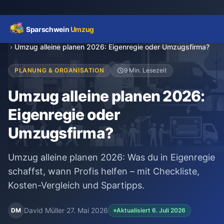
Sparschwein
Umzug
Startseite
›
Ratgeber
›
Umzug alleine planen 2026: Eigenregie oder Umzugsfirma?
Umzugspreisvergleich
PLANUNG & ORGANISATION
9 Min. Lesezeit
Umzug alleine planen 2026:
Umzugskosten
Eigenregie oder
Kostenrechner
Umzugsfirma?
Ratgeber
Umzug alleine planen 2026: Was du in Eigenregie
schaffst, wann Profis helfen – mit Checkliste,
Erfahrungen
Kosten-Vergleich und Spartipps.
David Müller
·
27. Mai 2026
DM
Aktualisiert 6. Juli 2026
Kostenlose Beratung