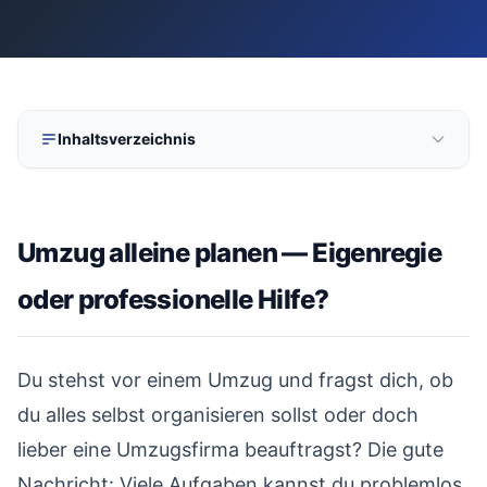
+49 1579 2639409
kostenlos
·
unverbindlich
·
Inhaltsverzeichnis
Umzug alleine planen — Eigenregie oder professionelle
01
Hilfe?
Umzug alleine planen — Eigenregie
Was spricht für einen Umzug in Eigenregie?
02
oder professionelle Hilfe?
Diese Aufgaben solltest du immer selbst übernehmen
03
#
So viele Umzugskartons und welches Material
04
brauchst du?
Du stehst vor einem Umzug und fragst dich, ob
Wann ist professionelle Hilfe sinnvoll?
05
du alles selbst organisieren sollst oder doch
Der goldene Mittelweg: Teilservice nutzen
06
lieber eine Umzugsfirma beauftragst? Die gute
Checkliste: Eigenumzug richtig planen
07
Nachricht: Viele Aufgaben kannst du problemlos