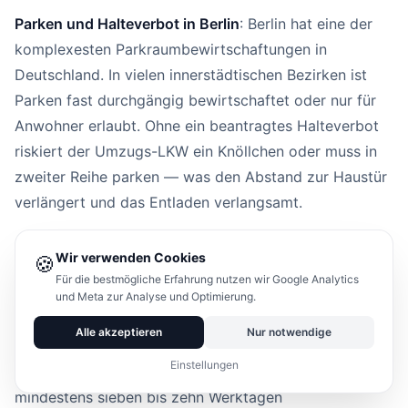
Parken und Halteverbot in Berlin
: Berlin hat eine der
komplexesten Parkraumbewirtschaftungen in
Deutschland. In vielen innerstädtischen Bezirken ist
Parken fast durchgängig bewirtschaftet oder nur für
Anwohner erlaubt. Ohne ein beantragtes Halteverbot
riskiert der Umzugs-LKW ein Knöllchen oder muss in
zweiter Reihe parken — was den Abstand zur Haustür
verlängert und das Entladen verlangsamt.
In Berlin sind für Halteverbotsanträge die jeweiligen
Wir verwenden Cookies
🍪
Bezirksämter zuständig. Da Berlin 12 Bezirke hat und
Für die bestmögliche Erfahrung nutzen wir Google Analytics
du noch nicht zwingend weißt, welche Behörde
und Meta zur Analyse und Optimierung.
zuständig ist, empfiehlt sich, das dem
Alle akzeptieren
Nur notwendige
Umzugsunternehmen zu überlassen oder sich
Einstellungen
frühzeitig online zu informieren. Rechne auch hier mit
mindestens sieben bis zehn Werktagen