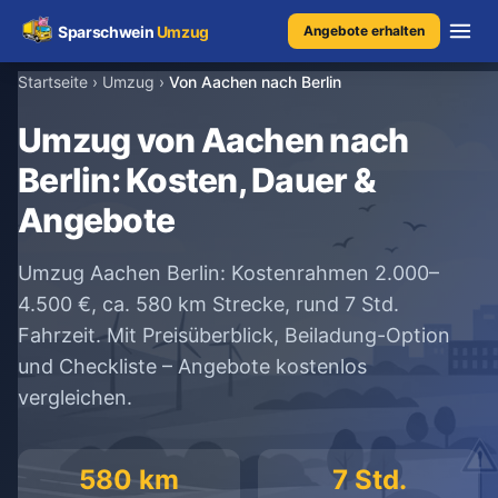
Sparschwein
Umzug
Angebote erhalten
Startseite
›
Umzug
›
Von Aachen nach Berlin
Umzugspreisvergleich
Umzug von Aachen nach
Berlin: Kosten, Dauer &
Umzugskosten
Angebote
Kostenrechner
Umzug Aachen Berlin: Kostenrahmen 2.000–
Ratgeber
4.500 €, ca. 580 km Strecke, rund 7 Std.
Fahrzeit. Mit Preisüberblick, Beiladung-Option
Erfahrungen
und Checkliste – Angebote kostenlos
vergleichen.
Kostenlose Beratung
+49 1579 2639409
580 km
7 Std.