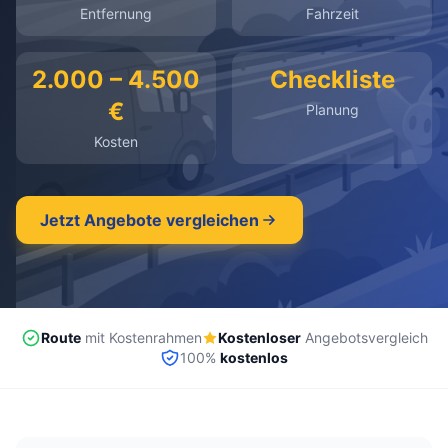
Entfernung
Fahrzeit
kostenlos
·
unverbindlich
·
100% kostenlos
2.000 – 4.500
Checkliste
€
Planung
Kosten
Jetzt Angebote vergleichen
Route
mit Kostenrahmen
Kostenloser
Angebotsvergleich
100%
kostenlos