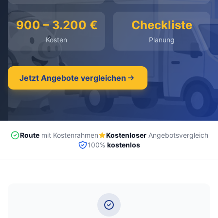
kostenlos
·
unverbindlich
·
100% kostenlos
900 – 3.200 €
Checkliste
Kosten
Planung
Jetzt Angebote vergleichen
Route
mit Kostenrahmen
Kostenloser
Angebotsvergleich
100%
kostenlos