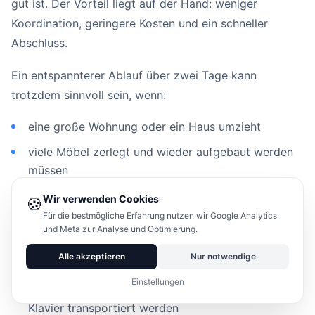
gut ist. Der Vorteil liegt auf der Hand: weniger
Koordination, geringere Kosten und ein schneller
Abschluss.
Ein entspannterer Ablauf über zwei Tage kann
trotzdem sinnvoll sein, wenn:
eine große Wohnung oder ein Haus umzieht
viele Möbel zerlegt und wieder aufgebaut werden
müssen
in Berlin oder Leipzig lange Laufwege entstehen
Wir verwenden Cookies
🍪
Für die bestmögliche Erfahrung nutzen wir Google Analytics
ein Möbellift nötig ist
und Meta zur Analyse und Optimierung.
Schlüsselübergaben nur in engen Zeitfenstern
Alle akzeptieren
Nur notwendige
möglich sind
Einstellungen
empfindliche oder schwere Gegenstände wie ein
Klavier transportiert werden