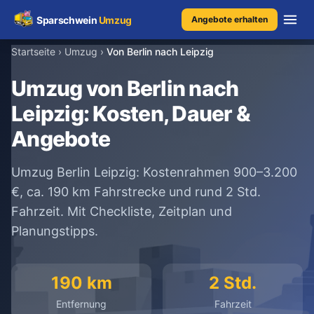
Sparschwein
Umzug
Angebote erhalten
Startseite
›
Umzug
›
Von Berlin nach Leipzig
Umzugspreisvergleich
Umzug von Berlin nach
Leipzig: Kosten, Dauer &
Umzugskosten
Angebote
Kostenrechner
Umzug Berlin Leipzig: Kostenrahmen 900–3.200
Ratgeber
€, ca. 190 km Fahrstrecke und rund 2 Std.
Fahrzeit. Mit Checkliste, Zeitplan und
Erfahrungen
Planungstipps.
190 km
2 Std.
Kostenlose Beratung
+49 1579 2639409
Entfernung
Fahrzeit