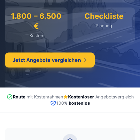
kostenlos
·
unverbindlich
·
100% kostenlos
1.800 – 6.500
Checkliste
€
Planung
Kosten
Jetzt Angebote vergleichen
Route
mit Kostenrahmen
Kostenloser
Angebotsvergleich
100%
kostenlos