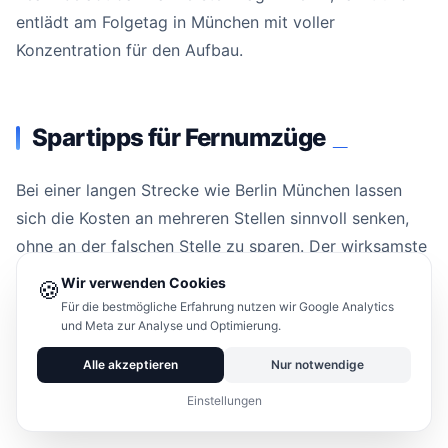
entlädt am Folgetag in München mit voller
Konzentration für den Aufbau.
Spartipps für Fernumzüge
#
Bei einer langen Strecke wie Berlin München lassen
sich die Kosten an mehreren Stellen sinnvoll senken,
ohne an der falschen Stelle zu sparen. Der wirksamste
Hebel ist die Reduzierung des Volumens. Jeder
Wir verwenden Cookies
🍪
Kubikmeter, der nicht mitfährt, spart unmittelbar
Für die bestmögliche Erfahrung nutzen wir Google Analytics
und Meta zur Analyse und Optimierung.
Transportkosten. Vor einem Fernumzug lohnt es sich
besonders, konsequent auszusortieren, zu
Alle akzeptieren
Nur notwendige
verschenken oder zu verkaufen, was am Zielort nicht
Einstellungen
mehr gebraucht wird.