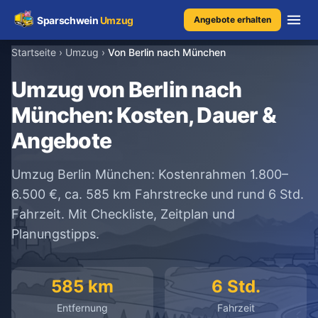
Sparschwein
Umzug
Angebote erhalten
Startseite
›
Umzug
›
Von Berlin nach München
Umzugspreisvergleich
Umzug von Berlin nach
München: Kosten, Dauer &
Umzugskosten
Angebote
Kostenrechner
Umzug Berlin München: Kostenrahmen 1.800–
Ratgeber
6.500 €, ca. 585 km Fahrstrecke und rund 6 Std.
Fahrzeit. Mit Checkliste, Zeitplan und
Erfahrungen
Planungstipps.
585 km
6 Std.
Kostenlose Beratung
+49 1579 2639409
Entfernung
Fahrzeit