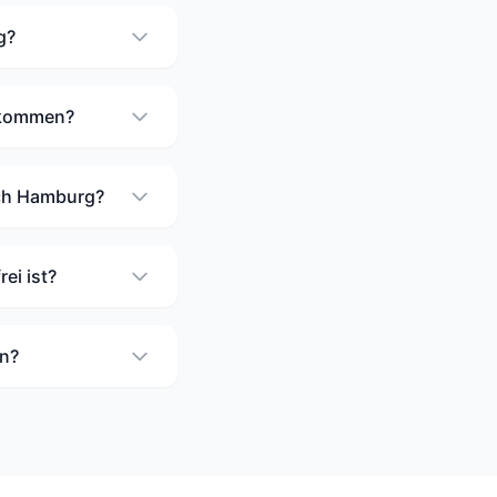
g?
eikommen?
ach Hamburg?
ei ist?
en?