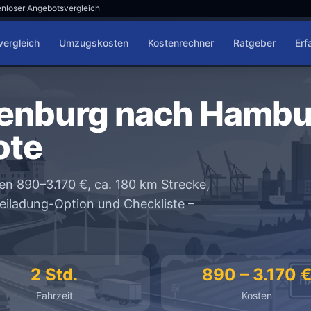
nloser Angebotsvergleich
ergleich
Umzugskosten
Kostenrechner
Ratgeber
Erf
enburg nach Hambur
ote
 890–3.170 €, ca. 180 km Strecke,
 Beiladung-Option und Checkliste –
2 Std.
890 – 3.170 
Fahrzeit
Kosten