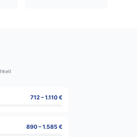
hkeit
712 – 1.110 €
890 – 1.585 €