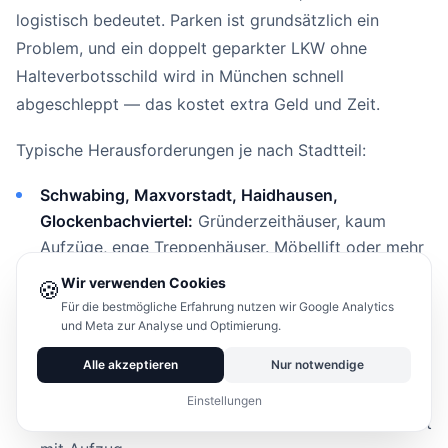
logistisch bedeutet. Parken ist grundsätzlich ein
Problem, und ein doppelt geparkter LKW ohne
Halteverbotsschild wird in München schnell
abgeschleppt — das kostet extra Geld und Zeit.
Typische Herausforderungen je nach Stadtteil:
Schwabing, Maxvorstadt, Haidhausen,
Glockenbachviertel:
Gründerzeithäuser, kaum
Aufzüge, enge Treppenhäuser. Möbellift oder mehr
Träger einplanen.
Wir verwenden Cookies
🍪
Au, Lehel, Bogenhausen:
Für die bestmögliche Erfahrung nutzen wir Google Analytics
Ähnliches Bild, teilweise
und Meta zur Analyse und Optimierung.
denkmalgeschützte Gebäude mit strengen
Auflagen.
Alle akzeptieren
Nur notwendige
Neubaugebiete (Schwabing-Nord, Neuperlach,
Einstellungen
Riem):
Einfachere Verhältnisse, breitere Straßen, oft