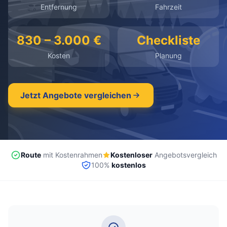
Entfernung
Fahrzeit
kostenlos
·
unverbindlich
·
100% kostenlos
830 – 3.000 €
Checkliste
Kosten
Planung
Jetzt Angebote vergleichen
Route
mit Kostenrahmen
Kostenloser
Angebotsvergleich
100%
kostenlos