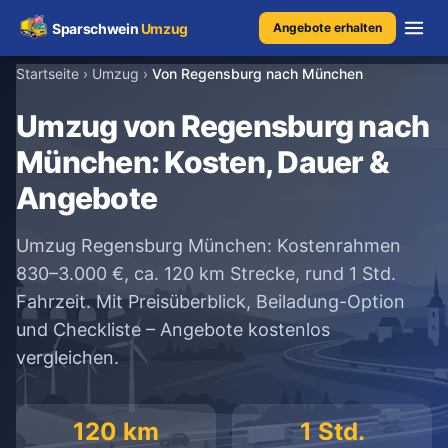
Sparschwein
Umzug
Angebote erhalten
Startseite
›
Umzug
›
Von Regensburg nach München
Umzugspreisvergleich
Umzug von Regensburg nach
München: Kosten, Dauer &
Umzugskosten
Angebote
Kostenrechner
Umzug Regensburg München: Kostenrahmen
Ratgeber
830–3.000 €, ca. 120 km Strecke, rund 1 Std.
Fahrzeit. Mit Preisüberblick, Beiladung-Option
Erfahrungen
und Checkliste – Angebote kostenlos
vergleichen.
Kostenlose Beratung
+49 1579 2639409
120 km
1 Std.