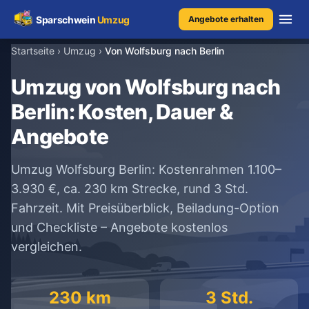
Sparschwein
Umzug
Angebote erhalten
Startseite
›
Umzug
›
Von Wolfsburg nach Berlin
Umzugspreisvergleich
Umzug von Wolfsburg nach
Berlin: Kosten, Dauer &
Umzugskosten
Angebote
Kostenrechner
Umzug Wolfsburg Berlin: Kostenrahmen 1.100–
Ratgeber
3.930 €, ca. 230 km Strecke, rund 3 Std.
Fahrzeit. Mit Preisüberblick, Beiladung-Option
Erfahrungen
und Checkliste – Angebote kostenlos
vergleichen.
Kostenlose Beratung
+49 1579 2639409
230 km
3 Std.