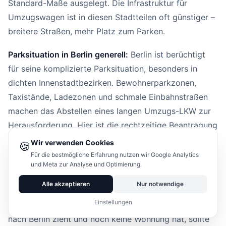
Standard-Maße ausgelegt. Die Infrastruktur für
Umzugswagen ist in diesen Stadtteilen oft günstiger –
breitere Straßen, mehr Platz zum Parken.
Parksituation in Berlin generell:
Berlin ist berüchtigt
für seine komplizierte Parksituation, besonders in
dichten Innenstadtbezirken. Bewohnerparkzonen,
Taxistände, Ladezonen und schmale Einbahnstraßen
machen das Abstellen eines langen Umzugs-LKW zur
Herausforderung. Hier ist die rechtzeitige Beantragung
einer Halteverbotszone beim zuständigen Berliner
Wir verwenden Cookies
🍪
Bezirksamt besonders wichtig. Manche Bezirke haben
Für die bestmögliche Erfahrung nutzen wir Google Analytics
und Meta zur Analyse und Optimierung.
eigene Online-Portale dafür, andere verlangen
persönliches Erscheinen oder Postanträge.
Alle akzeptieren
Nur notwendige
Einstellungen
Tipp für die Wohnungssuche:
Wer von Wolfsburg
nach Berlin zieht und noch keine Wohnung hat, sollte