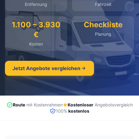
Entfernung
Fahrzeit
kostenlos
·
unverbindlich
·
100% kostenlos
1.100 – 3.930
Checkliste
€
Planung
Kosten
Jetzt Angebote vergleichen
Route
mit Kostenrahmen
Kostenloser
Angebotsvergleich
100%
kostenlos