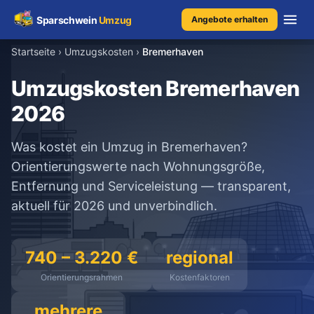
Sparschwein
Umzug
Angebote erhalten
Startseite
›
Umzugskosten
›
Bremerhaven
Umzugspreisvergleich
Umzugskosten Bremerhaven
2026
Umzugskosten
Was kostet ein Umzug in Bremerhaven?
Kostenrechner
Orientierungswerte nach Wohnungsgröße,
Entfernung und Serviceleistung — transparent,
Ratgeber
aktuell für 2026 und unverbindlich.
Erfahrungen
740 – 3.220 €
regional
Orientierungsrahmen
Kostenfaktoren
Kostenlose Beratung
+49 1579 2639409
mehrere