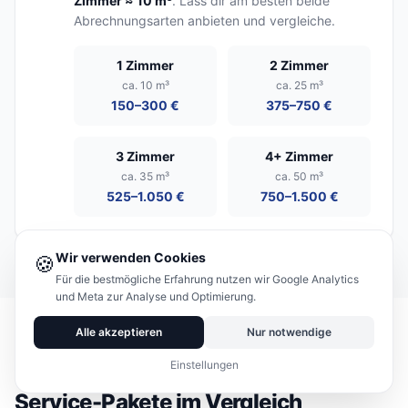
Zimmer ≈ 10 m³
. Lass dir am besten beide
Abrechnungsarten anbieten und vergleiche.
1 Zimmer
2 Zimmer
ca. 10 m³
ca. 25 m³
150–300 €
375–750 €
3 Zimmer
4+ Zimmer
ca. 35 m³
ca. 50 m³
525–1.050 €
750–1.500 €
Wir verwenden Cookies
🍪
Für die bestmögliche Erfahrung nutzen wir Google Analytics
und Meta zur Analyse und Optimierung.
Alle akzeptieren
Nur notwendige
Einstellungen
LEISTUNGSVERGLEICH
Service-Pakete im Vergleich