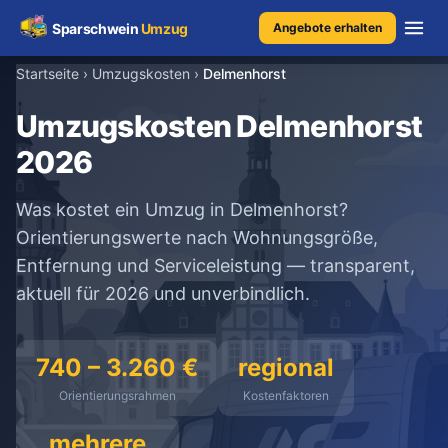
Sparschwein
Umzug
Angebote erhalten
Startseite
›
Umzugskosten
›
Delmenhorst
Umzugspreisvergleich
Umzugskosten Delmenhorst
2026
Umzugskosten
Was kostet ein Umzug in Delmenhorst?
Kostenrechner
Orientierungswerte nach Wohnungsgröße,
Entfernung und Serviceleistung — transparent,
Ratgeber
aktuell für 2026 und unverbindlich.
Erfahrungen
740 – 3.260 €
regional
Orientierungsrahmen
Kostenfaktoren
Kostenlose Beratung
+49 1579 2639409
mehrere