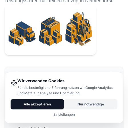
Leistungsstufen für deinen Umzug in Delmenhorst.
Basis
Wir verwenden Cookies
🍪
Nur Transport
Für die bestmögliche Erfahrung nutzen wir Google Analytics
und Meta zur Analyse und Optimierung.
ab 350 €
Alle akzeptieren
Nur notwendige
für 2-Zimmer-Wohnung
Einstellungen
LKW + Fahrer