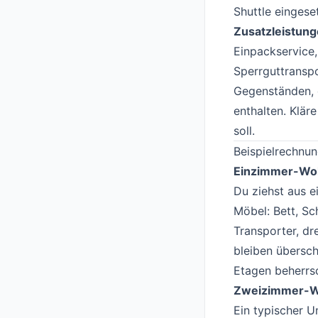
Shuttle eingese
Zusatzleistun
Einpackservice
Sperrguttranspo
Gegenständen, d
enthalten. Klär
soll.
Beispielrechnu
Einzimmer-Woh
Du ziehst aus e
Möbel: Bett, Sc
Transporter, dr
bleiben übersch
Etagen beherrsc
Zweizimmer-Wo
Ein typischer U