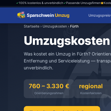
100% kostenlos & unverbindlich
Passende Umzugsfirmen
Koste
Sparschwein
Umzug
Umzugspreisv
Startseite
›
Umzugskosten
›
Fürth
Umzugskosten 
Was kostet ein Umzug in Fürth? Orienti
Entfernung und Serviceleistung — transpa
unverbindlich.
760 – 3.330 €
regional
Orientierungsrahmen
Kostenfaktoren