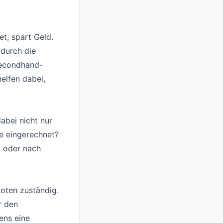
t, spart Geld.
 durch die
Secondhand-
elfen dabei,
abei nicht nur
e eingerechnet?
l oder nach
boten zuständig.
r den
ens eine