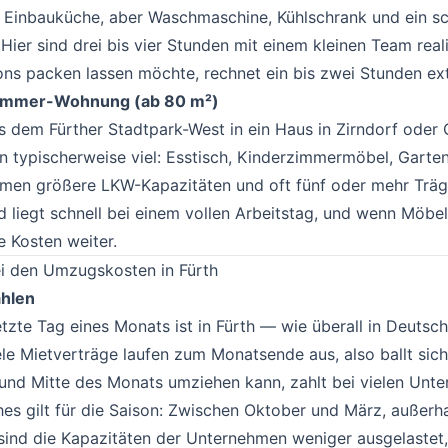
ne Einbauküche, aber Waschmaschine, Kühlschrank und ein s
 Hier sind drei bis vier Stunden mit einem kleinen Team real
ons packen lassen möchte, rechnet ein bis zwei Stunden ext
rzimmer-Wohnung (ab 80 m²)
us dem Fürther Stadtpark-West in ein Haus in Zirndorf ode
 typischerweise viel: Esstisch, Kinderzimmermöbel, Garten
ommen größere LKW-Kapazitäten und oft fünf oder mehr Träg
 liegt schnell bei einem vollen Arbeitstag, und wenn Möbell
e Kosten weiter.
ei den Umzugskosten in Fürth
#
ählen
etzte Tag eines Monats ist in Fürth — wie überall in Deutsc
le Mietverträge laufen zum Monatsende aus, also ballt sich
t und Mitte des Monats umziehen kann, zahlt bei vielen Unt
hes gilt für die Saison: Zwischen Oktober und März, außerh
ind die Kapazitäten der Unternehmen weniger ausgelastet,