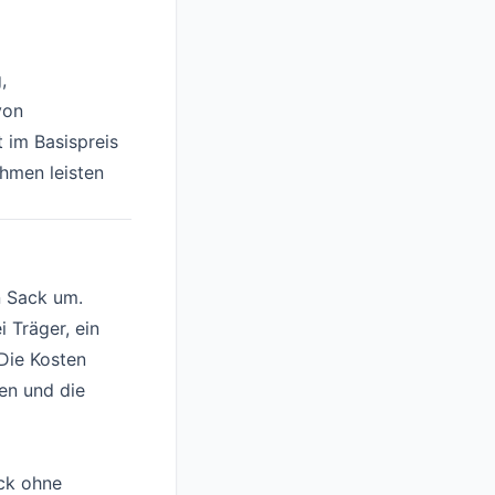
,
von
 im Basispreis
ehmen leisten
n Sack um.
i Träger, ein
 Die Kosten
en und die
ock ohne