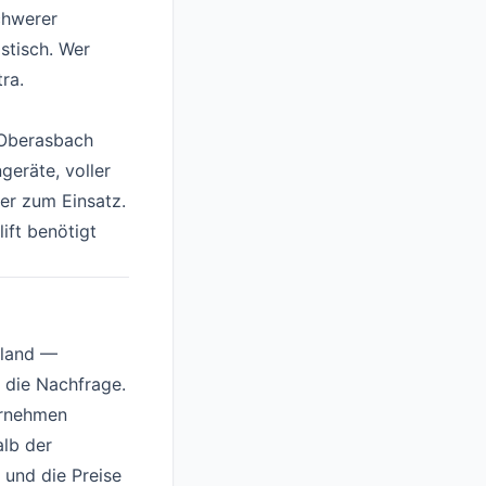
chwerer
istisch. Wer
ra.
r Oberasbach
geräte, voller
er zum Einsatz.
ift benötigt
hland —
 die Nachfrage.
ernehmen
alb der
 und die Preise