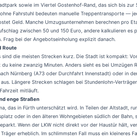
dtpark sowie im Viertel Gostenhof-Rand, das sich bis zur
 ohne Fahrstuhl bedeuten manuelle Treppentransporte — je
 kostet Geld. Manche Umzugsunternehmen berechnen pro Et
fschlag zwischen 50 und 150 Euro, andere kalkulieren es p
. Frag bei der Angebotseinholung explizit danach.
d Route
s sind die meisten Strecken kurz. Die Stadt ist kompakt: V
 du keine zwanzig Minuten. Anders sieht es bei Umzügen 
nach Nürnberg (A73 oder Durchfahrt Innenstadt) oder in de
 aus. Längere Strecken schlagen bei Stundenlohn-Verträgen
Fahrzeit mitläuft.
und enge Straßen
ma, das in Fürth unterschätzt wird. In Teilen der Altstadt, r
tsplatz oder in den älteren Wohngebieten südlich der Bahn, 
parkt. Wenn der LKW nicht direkt vor der Haustür hält, ver
 Träger erheblich. Im schlimmsten Fall muss ein kleineres F