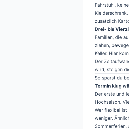
Fahrstuhl, kei
Kleiderschrank.
zusätzlich Kart
Drei- bis Vie
Familien, die a
ziehen, bewegen
Keller. Hier k
Der Zeitaufwand
wird, steigen di
So sparst du b
Termin klug w
Der erste und l
Hochsaison. Vie
Wer flexibel is
weniger. Ähnlic
Sommerferien, s