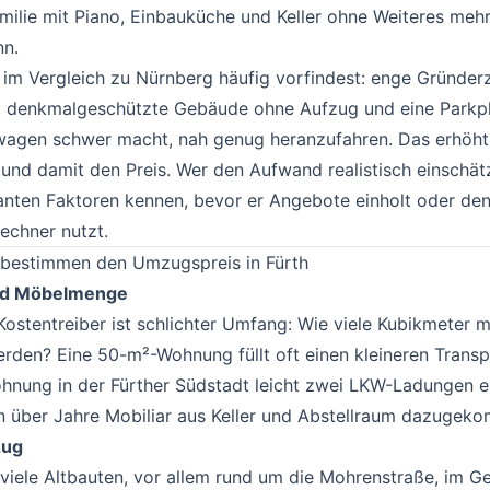
milie mit Piano, Einbauküche und Keller ohne Weiteres meh
nn.
 im Vergleich zu Nürnberg häufig vorfindest: enge Gründer
t, denkmalgeschützte Gebäude ohne Aufzug und eine Parkpla
agen schwer macht, nah genug heranzufahren. Das erhöht
und damit den Preis. Wer den Aufwand realistisch einschä
evanten Faktoren kennen, bevor er Angebote einholt oder de
echner
nutzt.
 bestimmen den Umzugspreis in Fürth
#
nd Möbelmenge
Kostentreiber ist schlichter Umfang: Wie viele Kubikmeter 
erden? Eine 50-m²-Wohnung füllt oft einen kleineren Trans
hnung in der Fürther Südstadt leicht zwei LKW-Ladungen e
 über Jahre Mobiliar aus Keller und Abstellraum dazugeko
zug
s viele Altbauten, vor allem rund um die Mohrenstraße, im G