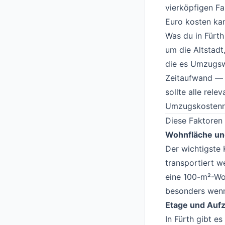
vierköpfigen Fa
Euro kosten ka
Was du in Fürth
um die Altstad
die es Umzugsw
Zeitaufwand — 
sollte alle rel
Umzugskostenr
Diese Faktoren
Wohnfläche u
Der wichtigste 
transportiert w
eine 100-m²-Wo
besonders wenn
Etage und Auf
In Fürth gibt e