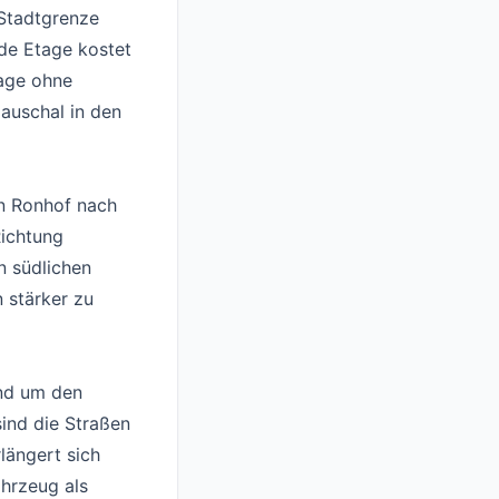
 Stadtgrenze
de Etage kostet
age ohne
auschal in den
on Ronhof nach
Richtung
n südlichen
 stärker zu
und um den
sind die Straßen
längert sich
ahrzeug als