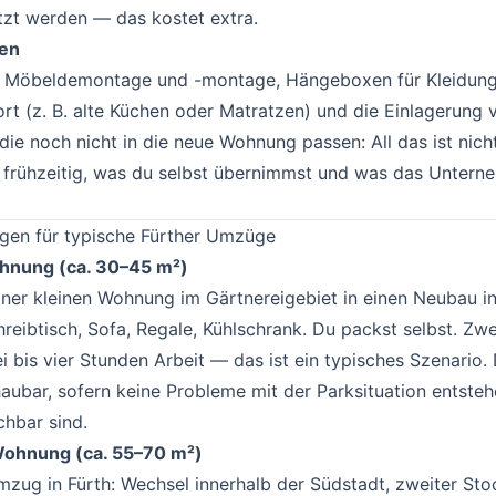
tzt werden — das kostet extra.
gen
, Möbeldemontage und -montage, Hängeboxen für Kleidung
rt (z. B. alte Küchen oder Matratzen) und die Einlagerung 
ie noch nicht in die neue Wohnung passen: All das ist nicht
e frühzeitig, was du selbst übernimmst und was das Untern
ngen für typische Fürther Umzüge
#
nung (ca. 30–45 m²)
iner kleinen Wohnung im Gärtnereigebiet in einen Neubau i
hreibtisch, Sofa, Regale, Kühlschrank. Du packst selbst. Zwe
ei bis vier Stunden Arbeit — das ist ein typisches Szenario.
aubar, sofern keine Probleme mit der Parksituation entsteh
hbar sind.
hnung (ca. 55–70 m²)
mzug in Fürth: Wechsel innerhalb der Südstadt, zweiter St