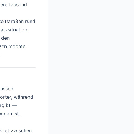
rere tausend
zeitstraßen rund
tzsituation,
 den
tzen möchte,
n
müssen
porter, während
rgibt —
mmen ist.
ebiet zwischen