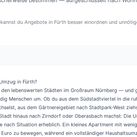
ischerweise bestimmen — aufgeschlüsselt nach Woh
en kannst du Angebote in Fürth besser einordnen und unnöti
 Umzug in Fürth?
#
u den lebenswerten Städten im Großraum Nürnberg — und 
ndig Menschen um. Ob du aus dem Südstadtviertel in die r
hselst, aus dem Gärtnereigebiet nach Stadtpark-West zieh
r Stadt hinaus nach Zirndorf oder Oberasbach machst: Die 
je nach Situation erheblich. Ein kleines Apartment mit wenig 
 Euro zu bewegen, während ein vollständiger Haushaltsumz