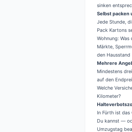
sinken entspre
Selbst packen
Jede Stunde, d
Pack Kartons se
Wohnung: Was d
Märkte, Sperrmü
den Hausstand z
Mehrere Angeb
Mindestens drei
auf den Endpre
Welche Versiche
Kilometer?
Halteverbotszo
In Fürth ist da
Du kannst — ode
Umzugstag bean