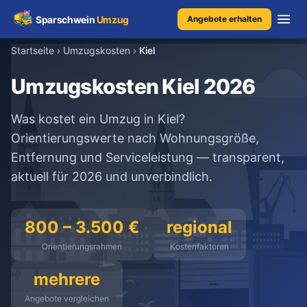
Sparschwein
Umzug
Angebote erhalten
Startseite
›
Umzugskosten
›
Kiel
Umzugspreisvergleich
Umzugskosten Kiel 2026
Umzugskosten
Was kostet ein Umzug in Kiel?
Orientierungswerte nach Wohnungsgröße,
Kostenrechner
Entfernung und Serviceleistung — transparent,
aktuell für 2026 und unverbindlich.
Ratgeber
Erfahrungen
800 – 3.500 €
regional
Orientierungsrahmen
Kostenfaktoren
mehrere
Kostenlose Beratung
+49 1579 2639409
Angebote vergleichen