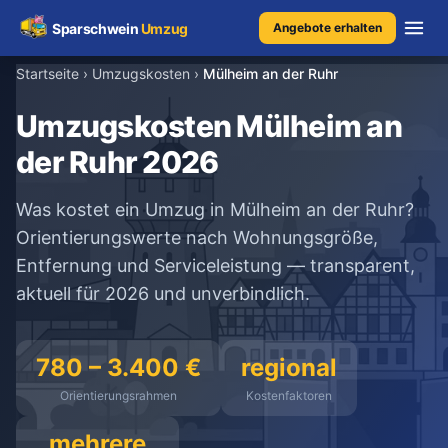
Sparschwein
Umzug
Angebote erhalten
Startseite
›
Umzugskosten
›
Mülheim an der Ruhr
Umzugspreisvergleich
Umzugskosten Mülheim an
der Ruhr 2026
Umzugskosten
Was kostet ein Umzug in Mülheim an der Ruhr?
Kostenrechner
Orientierungswerte nach Wohnungsgröße,
Entfernung und Serviceleistung — transparent,
Ratgeber
aktuell für 2026 und unverbindlich.
Erfahrungen
780 – 3.400 €
regional
Orientierungsrahmen
Kostenfaktoren
Kostenlose Beratung
+49 1579 2639409
mehrere