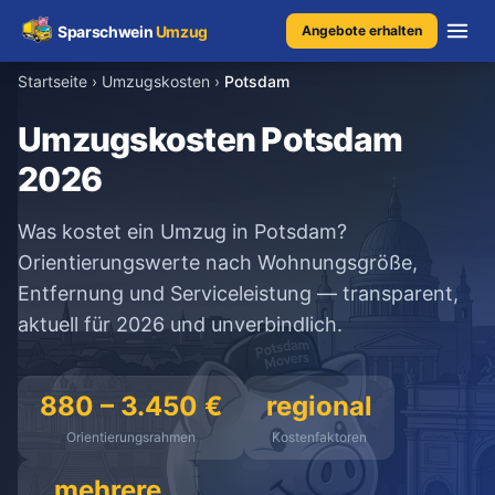
Sparschwein
Umzug
Angebote erhalten
Startseite
›
Umzugskosten
›
Potsdam
Umzugspreisvergleich
Umzugskosten Potsdam
2026
Umzugskosten
Was kostet ein Umzug in Potsdam?
Kostenrechner
Orientierungswerte nach Wohnungsgröße,
Entfernung und Serviceleistung — transparent,
Ratgeber
aktuell für 2026 und unverbindlich.
Erfahrungen
880 – 3.450 €
regional
Orientierungsrahmen
Kostenfaktoren
Kostenlose Beratung
+49 1579 2639409
mehrere