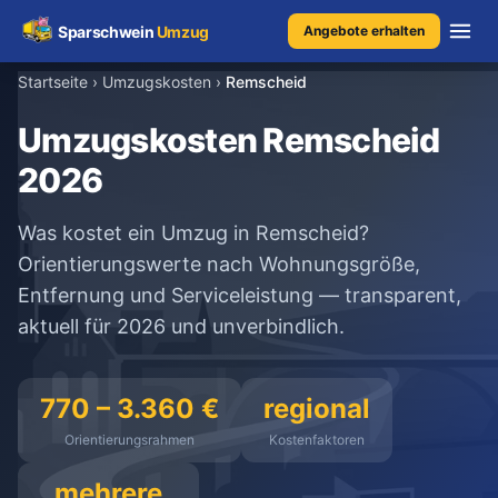
Sparschwein
Umzug
Angebote erhalten
Startseite
›
Umzugskosten
›
Remscheid
Umzugspreisvergleich
Umzugskosten Remscheid
2026
Umzugskosten
Was kostet ein Umzug in Remscheid?
Kostenrechner
Orientierungswerte nach Wohnungsgröße,
Entfernung und Serviceleistung — transparent,
Ratgeber
aktuell für 2026 und unverbindlich.
Erfahrungen
770 – 3.360 €
regional
Orientierungsrahmen
Kostenfaktoren
Kostenlose Beratung
+49 1579 2639409
mehrere