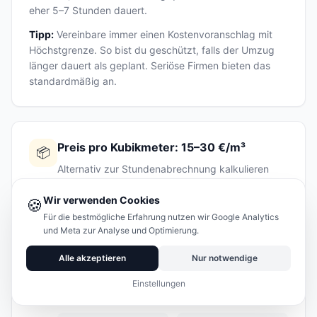
eher 5–7 Stunden dauert.
Tipp:
Vereinbare immer einen Kostenvoranschlag mit
Höchstgrenze. So bist du geschützt, falls der Umzug
länger dauert als geplant. Seriöse Firmen bieten das
standardmäßig an.
Preis pro Kubikmeter: 15–30 €/m³
📦
Alternativ zur Stundenabrechnung kalkulieren
einige Umzugsfirmen in Remscheid nach
Wir verwenden Cookies
Volumen. Der Preis liegt bei
15–30 € pro
🍪
Kubikmeter
, je nach Entfernung und
Für die bestmögliche Erfahrung nutzen wir Google Analytics
und Meta zur Analyse und Optimierung.
Serviceleistung. Eine 2-Zimmer-Wohnung hat
typischerweise 20–30 m³ Umzugsgut, eine 4-
Alle akzeptieren
Nur notwendige
Zimmer-Wohnung 40–60 m³. Faustregel:
1
Zimmer ≈ 10 m³
. Lass dir am besten beide
Einstellungen
Abrechnungsarten anbieten und vergleiche.