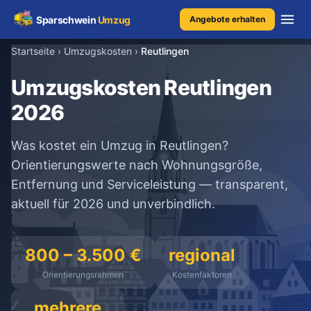
Sparschwein
Umzug
Angebote erhalten
Startseite
›
Umzugskosten
›
Reutlingen
Umzugspreisvergleich
Umzugskosten Reutlingen
2026
Umzugskosten
Was kostet ein Umzug in Reutlingen?
Kostenrechner
Orientierungswerte nach Wohnungsgröße,
Entfernung und Serviceleistung — transparent,
Ratgeber
aktuell für 2026 und unverbindlich.
Erfahrungen
800 – 3.500 €
regional
Orientierungsrahmen
Kostenfaktoren
Kostenlose Beratung
+49 1579 2639409
mehrere