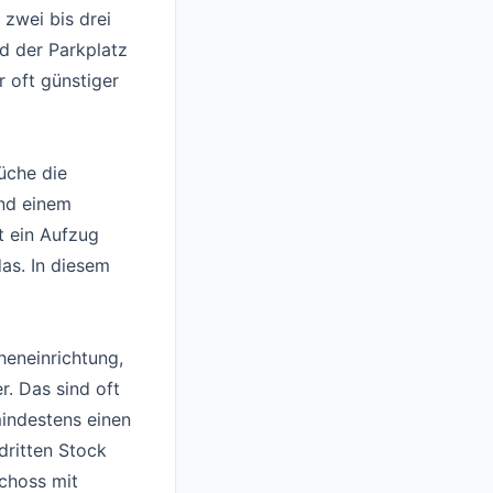
 zwei bis drei
d der Parkplatz
r oft günstiger
üche die
und einem
t ein Aufzug
as. In diesem
heneinrichtung,
. Das sind oft
mindestens einen
dritten Stock
schoss mit