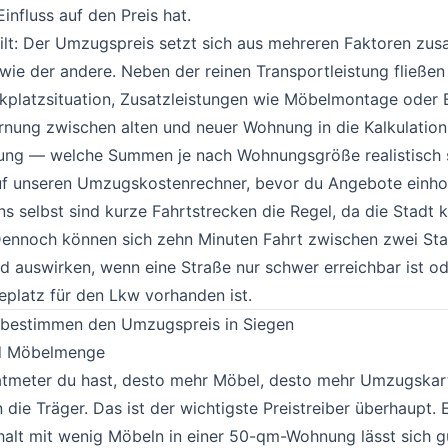
influss auf den Preis hat.
gilt: Der Umzugspreis setzt sich aus mehreren Faktoren zu
wie der andere. Neben der reinen Transportleistung fließe
rkplatzsituation, Zusatzleistungen wie Möbelmontage oder 
rnung zwischen alten und neuer Wohnung in die Kalkulation 
rung — welche Summen je nach Wohnungsgröße realistisch 
auf unseren
Umzugskostenrechner
, bevor du Angebote einhol
ns selbst sind kurze Fahrtstrecken die Regel, da die Stadt
Dennoch können sich zehn Minuten Fahrt zwischen zwei Stad
 auswirken, wenn eine Straße nur schwer erreichbar ist od
eplatz für den Lkw vorhanden ist.
 bestimmen den Umzugspreis in Siegen
#
d Möbelmenge
#
tmeter du hast, desto mehr Möbel, desto mehr Umzugskar
 die Träger. Das ist der wichtigste Preistreiber überhaupt. 
halt mit wenig Möbeln in einer 50-qm-Wohnung lässt sich g