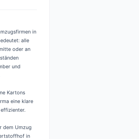
Umzugsfirmen in
deutet: alle
mitte oder an
mständen
ember und
.
ine Kartons
irma eine klare
ffizienter.
vor dem Umzug
rtstoffhof in