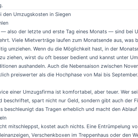
g.
ei den Umzugskosten in Siegen
#
hlen
#
— also der letzte und erste Tag eines Monats — sind bei 
hrt. Viele Mietverträge laufen zum Monatsende aus, was be
itig umziehen. Wenn du die Möglichkeit hast, in der Monats
zu ziehen, wirst du oft besser bedient und kannst unter U
ditionen aushandeln. Auch die Nebensaison zwischen Nov
klich preiswerter als die Hochphase von Mai bis September
#
ice einer Umzugsfirma ist komfortabel, aber teuer. Wer se
d beschriftet, spart nicht nur Geld, sondern gibt auch der F
as beschleunigt das Tragen erheblich und macht den Ablauf e
eln
#
icht mitschleppst, kostet auch nichts. Eine Entrümpelung 
Kleinanzeigen, Verschenkboxen im Treppenhaus oder den We