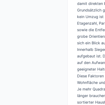
damit direkten E
Grundsätzlich 
kein Umzug ist 
Etagenzahl, Pa
sowie die Entfe
grobe Orientie
sich ein Blick 
Innerhalb Siege
aufgebaut ist. 
auf den Aufwand
geeigneter Halt
Diese Faktoren
Wohnfläche un
Je mehr Quadra
länger brauchen
sortierter Haus