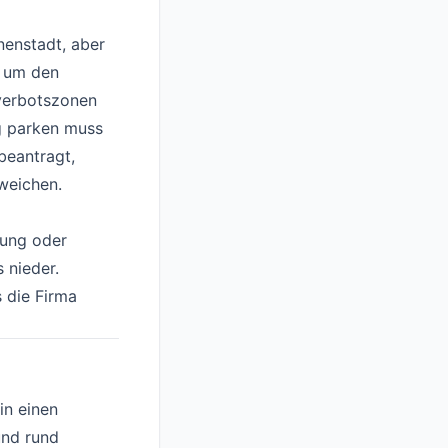
nenstadt, aber
d um den
kverbotszonen
g parken muss
beantragt,
weichen.
nung oder
 nieder.
 die Firma
in einen
und rund