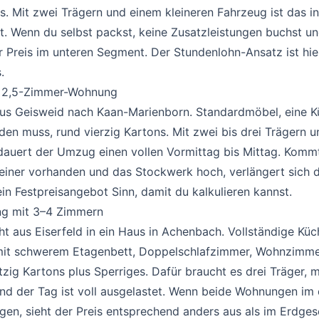
. Mit zwei Trägern und einem kleineren Fahrzeug ist das in
t. Wenn du selbst packst, keine Zusatzleistungen buchst un
er Preis im unteren Segment. Der Stundenlohn-Ansatz ist hie
.
s 2,5-Zimmer-Wohnung
#
 aus Geisweid nach Kaan-Marienborn. Standardmöbel, eine K
en muss, rund vierzig Kartons. Mit zwei bis drei Trägern 
dauert der Umzug einen vollen Vormittag bis Mittag. Komm
keiner vorhanden und das Stockwerk hoch, verlängert sich d
in Festpreisangebot Sinn, damit du kalkulieren kannst.
ng mit 3–4 Zimmern
#
eht aus Eiserfeld in ein Haus in Achenbach. Vollständige Küc
it schwerem Etagenbett, Doppelschlafzimmer, Wohnzimmer
tzig Kartons plus Sperriges. Dafür braucht es drei Träger, 
nd der Tag ist voll ausgelastet. Wenn beide Wohnungen im 
gen, sieht der Preis entsprechend anders aus als im Erdge