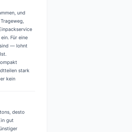
sammen, und
n Trageweg,
Einpackservice
ein. Für eine
sind — lohnt
st.
 kompakt
tteilen stark
er kein
tons, desto
Ein gut
ünstiger