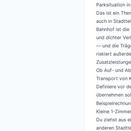
Parksituation i
Das ist ein The
auch in Stadtte
Bahnhof ist die
und dichter Ve
— und die Träg
riskiert außer
Zusatzleistung
Ob Auf- und Ab
Transport von K
Definiere vor 
übernehmen sol
Beispielrechnun
Kleine 1-Zimm
Du ziehst aus e
anderen Stadtte