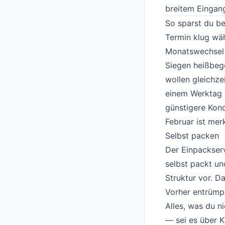
breitem Eingan
So sparst du b
Termin klug wä
Monatswechsel 
Siegen heißbege
wollen gleichze
einem Werktag 
günstigere Kon
Februar ist mer
Selbst packen
Der Einpackserv
selbst packt un
Struktur vor. D
Vorher entrümp
Alles, was du n
— sei es über 