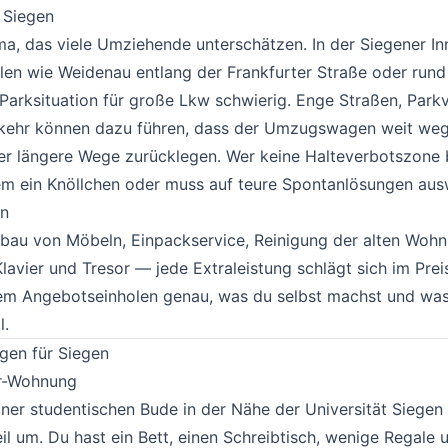
n Siegen
#
ma, das viele Umziehende unterschätzen. In der Siegener In
ilen wie Weidenau entlang der Frankfurter Straße oder run
 Parksituation für große Lkw schwierig. Enge Straßen, Par
rkehr können dazu führen, dass der Umzugswagen weit we
er längere Wege zurücklegen. Wer keine Halteverbotszone 
dem ein Knöllchen oder muss auf teure Spontanlösungen aus
en
#
bau von Möbeln, Einpackservice, Reinigung der alten Woh
lavier und Tresor — jede Extraleistung schlägt sich im Preis
dem Angebotseinholen genau, was du selbst machst und was
l.
gen für Siegen
#
er-Wohnung
#
iner studentischen Bude in der Nähe der Universität Siegen 
il um. Du hast ein Bett, einen Schreibtisch, wenige Regale 