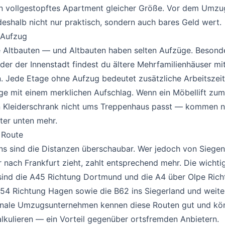
in vollgestopftes Apartment gleicher Größe. Vor dem Umzu
deshalb nicht nur praktisch, sondern auch bares Geld wert.
 Aufzug
#
e Altbauten — und Altbauten haben selten Aufzüge. Besonde
er der Innenstadt findest du ältere Mehrfamilienhäuser mit
 Jede Etage ohne Aufzug bedeutet zusätzliche Arbeitszeit 
ge mit einem merklichen Aufschlag. Wenn ein Möbellift zu
n Kleiderschrank nicht ums Treppenhaus passt — kommen 
ter unten mehr.
 Route
#
ns sind die Distanzen überschaubar. Wer jedoch von Siegen 
 nach Frankfurt zieht, zahlt entsprechend mehr. Die wichti
sind die A45 Richtung Dortmund und die A4 über Olpe Rich
54 Richtung Hagen sowie die B62 ins Siegerland und weite
onale Umzugsunternehmen kennen diese Routen gut und kö
alkulieren — ein Vorteil gegenüber ortsfremden Anbietern.