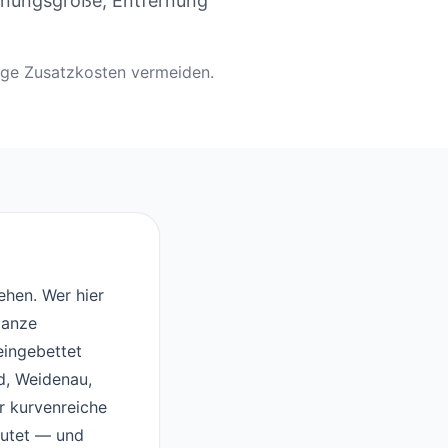
hnungsgröße, Entfernung
tige Zusatzkosten vermeiden.
ehen. Wer hier
Ganze
eingebettet
d, Weidenau,
r kurvenreiche
eutet — und