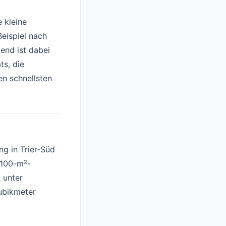
e kleine
eispiel nach
end ist dabei
ts, die
n schnellsten
ng in Trier-Süd
 100-m²-
 unter
ubikmeter