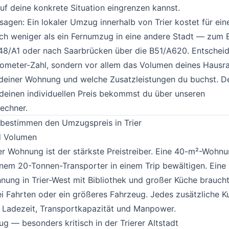
uf deine konkrete Situation eingrenzen kannst.
 sagen: Ein lokaler Umzug innerhalb von Trier kostet für ein
ch weniger als ein Fernumzug in eine andere Stadt — zum B
48/A1 oder nach Saarbrücken über die B51/A620. Entscheid
ilometer-Zahl, sondern vor allem das Volumen deines Hausra
 deiner Wohnung und welche Zusatzleistungen du buchst. De
deinen individuellen Preis bekommst du über unseren
echner
.
 bestimmen den Umzugspreis in Trier
#
d Volumen
#
r Wohnung ist der stärkste Preistreiber. Eine 40-m²-Wohnu
einem 20-Tonnen-Transporter in einem Trip bewältigen. Eine
ung in Trier-West mit Bibliothek und großer Küche braucht
 Fahrten oder ein größeres Fahrzeug. Jedes zusätzliche K
 Ladezeit, Transportkapazität und Manpower.
g — besonders kritisch in der Trierer Altstadt
#