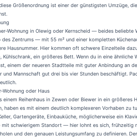
iese Größenordnung ist einer der günstigsten Umzüge, die 
st.
nung
#
er-Wohnung in Olewig oder Kernscheid — beides beliebte
lb des Zentrums — mit 55 m² und einer kompletten Küchenau
ere Hausnummer. Hier kommen oft schwere Einzelteile dazu
Kühlschrank, ein größeres Bett. Wenn du in eine ähnliche
st, einem der neueren Stadtteile mit guter Anbindung an 
r und Mannschaft gut drei bis vier Stunden beschäftigt. Pac
eutlich.
er-Wohnung oder Haus
#
us einem Reihenhaus in Zewen oder Biewer in ein größeres 
, haben es mit einem deutlich komplexeren Vorhaben zu tu
eller, Gartengeräte, Einbauküche, möglicherweise ein Klavi
it schwierigem Standort — hier lohnt es sich, frühzeitig
olen und den genauen Leistungsumfang zu definieren. Der 