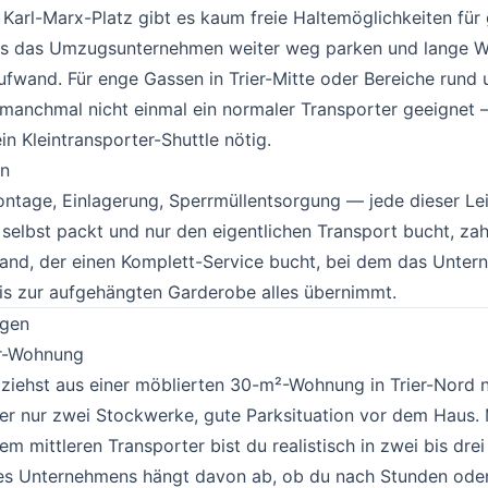
Karl-Marx-Platz gibt es kaum freie Haltemöglichkeiten für
s das Umzugsunternehmen weiter weg parken und lange W
aufwand. Für enge Gassen in Trier-Mitte oder Bereiche rund
manchmal nicht einmal ein normaler Transporter geeignet —
in Kleintransporter-Shuttle nötig.
en
#
ntage, Einlagerung, Sperrmüllentsorgung — jede dieser Le
s selbst packt und nur den eigentlichen Transport bucht, zah
mand, der einen Komplett-Service bucht, bei dem das Unte
is zur aufgehängten Garderobe alles übernimmt.
ngen
#
er-Wohnung
#
du ziehst aus einer möblierten 30-m²-Wohnung in Trier-Nord 
er nur zwei Stockwerke, gute Parksituation vor dem Haus. 
m mittleren Transporter bist du realistisch in zwei bis drei
s Unternehmens hängt davon ab, ob du nach Stunden oder