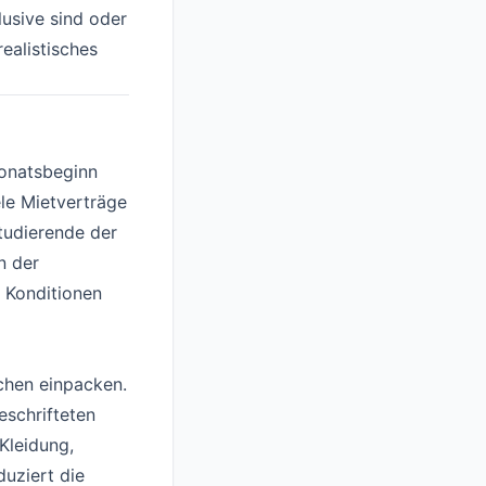
usive sind oder
realistisches
Monatsbeginn
ele Mietverträge
tudierende der
n der
 Konditionen
chen einpacken.
eschrifteten
Kleidung,
duziert die