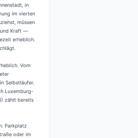
nnenstadt, in
nung im vierten
ziehst, müssen
 und Kraft —
zeit erheblich.
chlägt.
erheblich. Vom
eter
n Selbstläufer.
ach Luxemburg-
) zählt bereits
m: Parkplatz
straße oder im