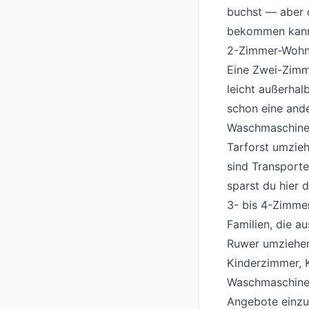
buchst — aber d
bekommen kann
2-Zimmer-Woh
Eine Zwei-Zimm
leicht außerha
schon eine and
Waschmaschine, 
Tarforst umzieh
sind Transporte
sparst du hier d
3- bis 4-Zimm
Familien, die a
Ruwer umziehen
Kinderzimmer, K
Waschmaschine m
Angebote einzuh