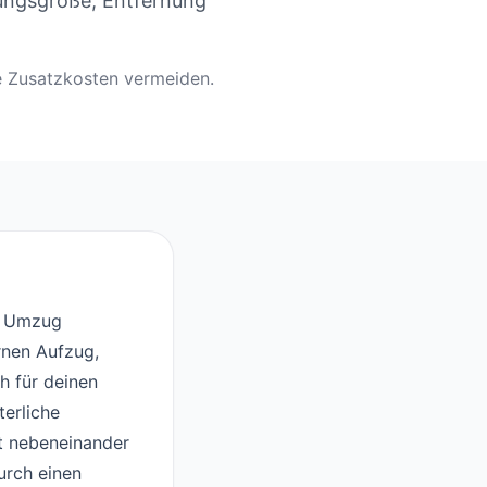
ungsgröße, Entfernung
ge Zusatzkosten vermeiden.
im Umzug
rnen Aufzug,
h für deinen
terliche
t nebeneinander
durch einen