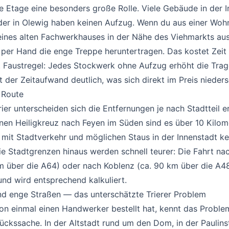
die Etage eine besonders große Rolle. Viele Gebäude in der I
der in Olewig haben keinen Aufzug. Wenn du aus einer Woh
ines alten Fachwerkhauses in der Nähe des Viehmarkts aus
s per Hand die enge Treppe heruntertragen. Das kostet Zeit
 Faustregel: Jedes Stockwerk ohne Aufzug erhöht die Trage
t der Zeitaufwand deutlich, was sich direkt im Preis nieders
 Route
#
rier unterscheiden sich die Entfernungen je nach Stadtteil 
nen Heiligkreuz nach Feyen im Süden sind es über 10 Kilom
mit Stadtverkehr und möglichen Staus in der Innenstadt kei
e Stadtgrenzen hinaus werden schnell teurer: Die Fahrt n
m über die A64) oder nach Koblenz (ca. 90 km über die A48
nd wird entsprechend kalkuliert.
nd enge Straßen — das unterschätzte Trierer Problem
#
hon einmal einen Handwerker bestellt hat, kennt das Proble
Glückssache. In der Altstadt rund um den Dom, in der Paulin