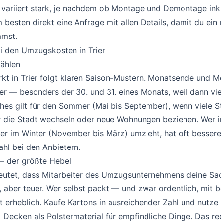
variiert stark, je nachdem ob Montage und Demontage inkl
m besten direkt eine
Anfrage
mit allen Details, damit du ein 
mst.
i den Umzugskosten in Trier
#
wählen
#
t in Trier folgt klaren Saison-Mustern. Monatsende und 
er — besonders der 30. und 31. eines Monats, weil dann vi
ches gilt für den Sommer (Mai bis September), wenn viele S
er die Stadt wechseln oder neue Wohnungen beziehen. Wer i
er im Winter (November bis März) umzieht, hat oft bessere
hl bei den Anbietern.
— der größte Hebel
#
eutet, dass Mitarbeiter des Umzugsunternehmens deine Sa
 aber teuer. Wer selbst packt — und zwar ordentlich, mit b
 erheblich. Kaufe Kartons in ausreichender Zahl und nutze 
Decken als Polstermaterial für empfindliche Dinge. Das re