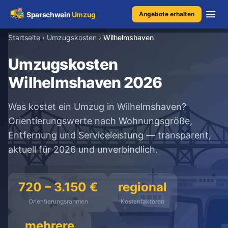
Sparschwein
Umzug
Angebote erhalten
Startseite
›
Umzugskosten
›
Wilhelmshaven
Umzugspreisvergleich
Umzugskosten
Wilhelmshaven 2026
Umzugskosten
Was kostet ein Umzug in Wilhelmshaven?
Kostenrechner
Orientierungswerte nach Wohnungsgröße,
Entfernung und Serviceleistung — transparent,
Ratgeber
aktuell für 2026 und unverbindlich.
Erfahrungen
720 – 3.150 €
regional
Orientierungsrahmen
Kostenfaktoren
Kostenlose Beratung
+49 1579 2639409
mehrere