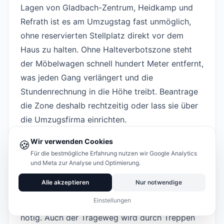
Lagen von Gladbach-Zentrum, Heidkamp und
Refrath ist es am Umzugstag fast unmöglich,
ohne reservierten Stellplatz direkt vor dem
Haus zu halten. Ohne Halteverbotszone steht
der Möbelwagen schnell hundert Meter entfernt,
was jeden Gang verlängert und die
Stundenrechnung in die Höhe treibt. Beantrage
die Zone deshalb rechtzeitig oder lass sie über
die Umzugsfirma einrichten.
Die zweite große Herausforderung sind die
Wir verwenden Cookies
🍪
Hanglagen
im Süden und Osten der Stadt, etwa
Für die bestmögliche Erfahrung nutzen wir Google Analytics
in Bensberg, Moitzfeld oder Herkenrath.
und Meta zur Analyse und Optimierung.
Schmale, steile Zufahrten erschweren das
Alle akzeptieren
Nur notwendige
Rangieren großer Fahrzeuge, und manchmal ist
Einstellungen
ein Umladen auf einen kleineren Transporter
nötig. Auch der Trageweg wird durch Treppen