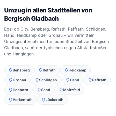
Umzug in allen Stadtteilen von
Bergisch Gladbach
Egal ob City, Bensberg, Refrath, Paffrath, Schildgen,
Hand, Heidkamp oder Gronau – wir vermitteln
Umzugsunternehmen für jeden Stadtteil von Bergisch
Gladbach, samt der typischen engen Altstadtstraßen
und Hanglagen.
Bensberg
Refrath
Heidkamp
Gronau
Schildgen
Hand
Paffrath
Hebborn
Sand
Moitzfeld
Herkenrath
Lückerath