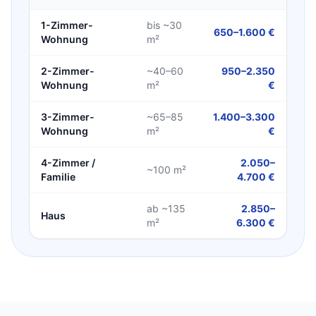
1-Zimmer-
bis ~30
650–1.600 €
Wohnung
m²
2-Zimmer-
~40–60
950–2.350
Wohnung
m²
€
3-Zimmer-
~65–85
1.400–3.300
Wohnung
m²
€
4-Zimmer /
2.050–
~100 m²
Familie
4.700 €
ab ~135
2.850–
Haus
m²
6.300 €