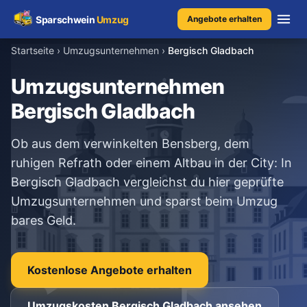
Sparschwein
Umzug
Angebote erhalten
Startseite
›
Umzugsunternehmen
›
Bergisch Gladbach
Umzugspreisvergleich
Umzugsunternehmen
Bergisch Gladbach
Umzugskosten
Ob aus dem verwinkelten Bensberg, dem
Kostenrechner
ruhigen Refrath oder einem Altbau in der City: In
Bergisch Gladbach vergleichst du hier geprüfte
Ratgeber
Umzugsunternehmen und sparst beim Umzug
bares Geld.
Erfahrungen
Kostenlose Angebote erhalten
Kostenlose Beratung
+49 1579 2639409
Umzugskosten Bergisch Gladbach ansehen