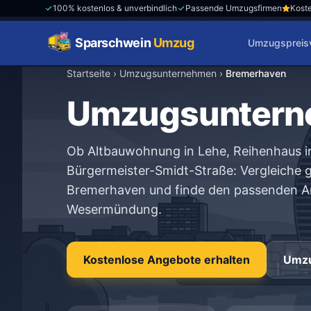
100% kostenlos & unverbindlich
Passende Umzugsfirmen
Koste
Sparschwein
Umzug
Umzugspreisv
Startseite
›
Umzugsunternehmen
›
Bremerhaven
Umzugsuntern
Ob Altbauwohnung in Lehe, Reihenhaus i
Bürgermeister-Smidt-Straße: Vergleiche
Bremerhaven und finde den passenden An
Wesermündung.
Kostenlose Angebote erhalten
Umzu