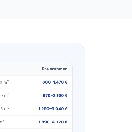
e
Preisrahmen
30 m²
600–1.470 €
0 m²
870–2.160 €
5 m²
1.290–3.040 €
m²
1.890–4.320 €