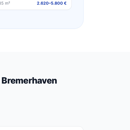
35 m²
2.620–5.800 €
n Bremerhaven