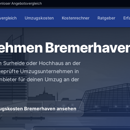
nloser Angebotsvergleich
ergleich
Umzugskosten
Kostenrechner
Ratgeber
Erf
ehmen Bremerhave
n Surheide oder Hochhaus an der
 geprüfte Umzugsunternehmen in
bieter für deinen Umzug an der
gskosten Bremerhaven ansehen