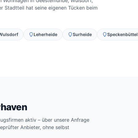
en Wohnlagen in Geestemünde, Wulsdorf,
r Stadtteil hat seine eigenen Tücken beim
Wulsdorf
Leherheide
Surheide
Speckenbüttel
rhaven
ugsfirmen aktiv – über unsere Anfrage
eprüfter Anbieter, ohne selbst