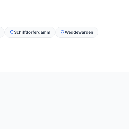
Schiffdorferdamm
Weddewarden