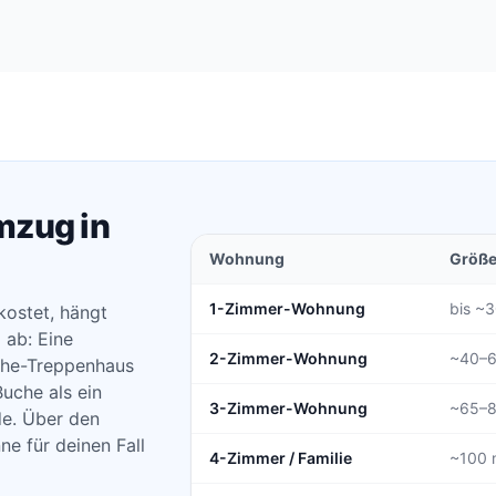
mzug in
Wohnung
Größ
1-Zimmer-Wohnung
bis ~
ostet, hängt
 ab: Eine
2-Zimmer-Wohnung
~40–6
ehe-Treppenhaus
uche als ein
3-Zimmer-Wohnung
~65–8
de. Über den
ne für deinen Fall
4-Zimmer / Familie
~100 