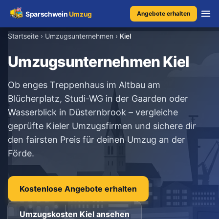
Sparschwein
Umzug
Angebote erhalten
Startseite
›
Umzugsunternehmen
›
Kiel
Umzugspreisvergleich
Umzugsunternehmen Kiel
Umzugskosten
Ob enges Treppenhaus im Altbau am
Blücherplatz, Studi-WG in der Gaarden oder
Kostenrechner
Wasserblick in Düsternbrook – vergleiche
geprüfte Kieler Umzugsfirmen und sichere dir
Ratgeber
den fairsten Preis für deinen Umzug an der
Förde.
Erfahrungen
Kostenlose Angebote erhalten
Kostenlose Beratung
+49 1579 2639409
Umzugskosten Kiel ansehen