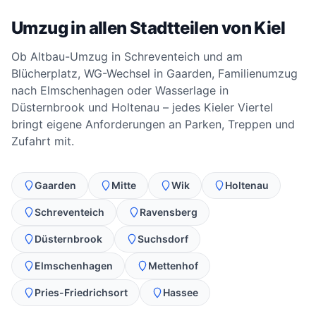
Umzug in allen Stadtteilen von Kiel
Ob Altbau-Umzug in Schreventeich und am
Blücherplatz, WG-Wechsel in Gaarden, Familienumzug
nach Elmschenhagen oder Wasserlage in
Düsternbrook und Holtenau – jedes Kieler Viertel
bringt eigene Anforderungen an Parken, Treppen und
Zufahrt mit.
Gaarden
Mitte
Wik
Holtenau
Schreventeich
Ravensberg
Düsternbrook
Suchsdorf
Elmschenhagen
Mettenhof
Pries-Friedrichsort
Hassee