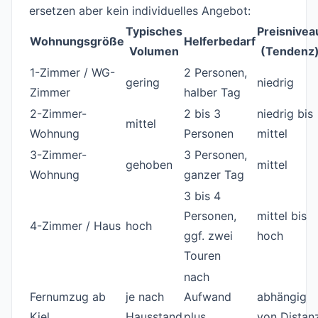
ersetzen aber kein individuelles Angebot:
Typisches
Preisnivea
Wohnungsgröße
Helferbedarf
Volumen
(Tendenz
1-Zimmer / WG-
2 Personen,
gering
niedrig
Zimmer
halber Tag
2-Zimmer-
2 bis 3
niedrig bis
mittel
Wohnung
Personen
mittel
3-Zimmer-
3 Personen,
gehoben
mittel
Wohnung
ganzer Tag
3 bis 4
Personen,
mittel bis
4-Zimmer / Haus
hoch
ggf. zwei
hoch
Touren
nach
Fernumzug ab
je nach
Aufwand
abhängig
Kiel
Hausstand
plus
von Distan