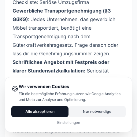
Checkliste: Seriöse Umzugsfirma
#
Gewerbliche Transportgenehmigung (§3
GüKG):
Jedes Unternehmen, das gewerblich
Möbel transportiert, benötigt eine
Transportgenehmigung nach dem
Güterkraftverkehrsgesetz. Frage danach oder
lass dir die Genehmigungsnummer zeigen.
Schriftliches Angebot mit Festpreis oder
klarer Stundensatzkalkulation:
Seriosität
beginnt mit Transparenz. Ein seriöses
Wir verwenden Cookies
🍪
Unternehmen besichtigt im Zweifel die
Für die bestmögliche Erfahrung nutzen wir Google Analytics
Wohnung vorab (oder macht eine detaillierte
und Meta zur Analyse und Optimierung.
Video-Besichtigung) und gibt dir ein
Alle akzeptieren
Nur notwendige
schriftliches Angebot.
Transportversicherung:
Prüfe, ob und in
Einstellungen
welchem Umfang Schäden versichert sind. Der