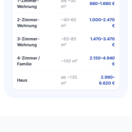
1-Zimmer-
bis ~30
680–1.680 €
Wohnung
m²
2-Zimmer-
~40–60
1.000–2.470
Wohnung
m²
€
3-Zimmer-
~65–85
1.470–3.470
Wohnung
m²
€
4-Zimmer /
2.150–4.940
~100 m²
Familie
€
ab ~135
2.990–
Haus
m²
6.620 €