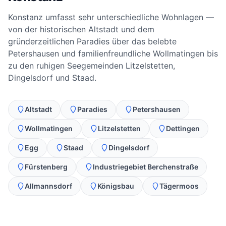
Konstanz umfasst sehr unterschiedliche Wohnlagen —
von der historischen Altstadt und dem
gründerzeitlichen Paradies über das belebte
Petershausen und familienfreundliche Wollmatingen bis
zu den ruhigen Seegemeinden Litzelstetten,
Dingelsdorf und Staad.
Altstadt
Paradies
Petershausen
Wollmatingen
Litzelstetten
Dettingen
Egg
Staad
Dingelsdorf
Fürstenberg
Industriegebiet Berchenstraße
Allmannsdorf
Königsbau
Tägermoos