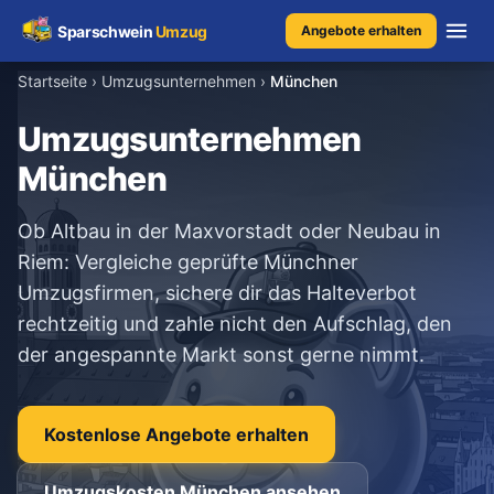
Sparschwein
Umzug
Angebote erhalten
Startseite
›
Umzugsunternehmen
›
München
Umzugspreisvergleich
Umzugsunternehmen
München
Umzugskosten
Ob Altbau in der Maxvorstadt oder Neubau in
Kostenrechner
Riem: Vergleiche geprüfte Münchner
Umzugsfirmen, sichere dir das Halteverbot
Ratgeber
rechtzeitig und zahle nicht den Aufschlag, den
der angespannte Markt sonst gerne nimmt.
Erfahrungen
Kostenlose Angebote erhalten
Kostenlose Beratung
+49 1579 2639409
Umzugskosten München ansehen