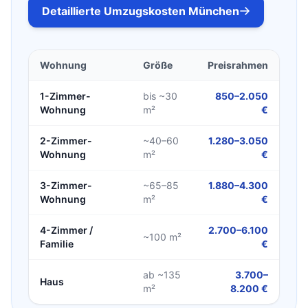
Detaillierte Umzugskosten München
Wohnung
Größe
Preisrahmen
1-Zimmer-
bis ~30
850–2.050
Wohnung
m²
€
2-Zimmer-
~40–60
1.280–3.050
Wohnung
m²
€
3-Zimmer-
~65–85
1.880–4.300
Wohnung
m²
€
4-Zimmer /
2.700–6.100
~100 m²
Familie
€
ab ~135
3.700–
Haus
m²
8.200 €