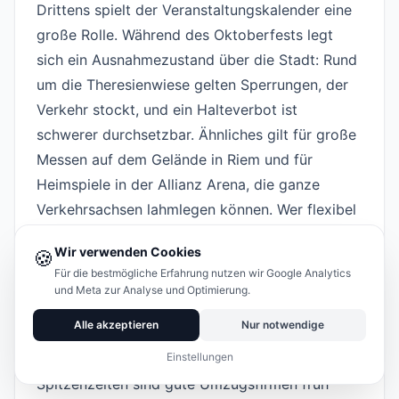
Drittens spielt der Veranstaltungskalender eine
große Rolle. Während des Oktoberfests legt
sich ein Ausnahmezustand über die Stadt: Rund
um die Theresienwiese gelten Sperrungen, der
Verkehr stockt, und ein Halteverbot ist
schwerer durchsetzbar. Ähnliches gilt für große
Messen auf dem Gelände in Riem und für
Heimspiele in der Allianz Arena, die ganze
Verkehrsachsen lahmlegen können. Wer flexibel
ist, meidet diese Zeiten.
Wir verwenden Cookies
🍪
Schließlich ist da die Saison. München zieht
Für die bestmögliche Erfahrung nutzen wir Google Analytics
Studierende, Berufseinsteiger und Fachkräfte
und Meta zur Analyse und Optimierung.
aus ganz Deutschland an, was rund um den
Alle akzeptieren
Nur notwendige
Semesterstart und zum Monatswechsel zu einer
hohen Umzugsdichte führt. In diesen
Einstellungen
Spitzenzeiten sind gute Umzugsfirmen früh