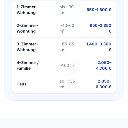
1-Zimmer-
bis ~30
650–1.600 €
Wohnung
m²
2-Zimmer-
~40–60
950–2.350
Wohnung
m²
€
3-Zimmer-
~65–85
1.400–3.300
Wohnung
m²
€
4-Zimmer /
2.050–
~100 m²
Familie
4.700 €
ab ~135
2.850–
Haus
m²
6.300 €