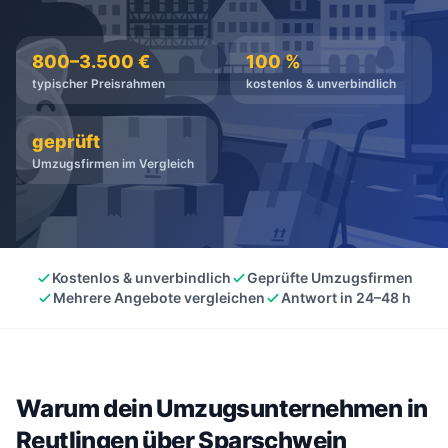
kostenlos
·
unverbindlich
·
100% kostenlos
800–3.500 €
100 %
typischer Preisrahmen
kostenlos & unverbindlich
geprüft
Umzugsfirmen im Vergleich
Kostenlos & unverbindlich
Geprüfte Umzugsfirmen
Mehrere Angebote vergleichen
Antwort in 24–48 h
Warum dein Umzugsunternehmen in
Reutlingen über Sparschwein