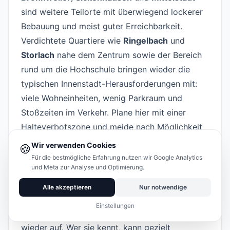
sind weitere Teilorte mit überwiegend lockerer
Bebauung und meist guter Erreichbarkeit.
Verdichtete Quartiere wie
Ringelbach
und
Storlach
nahe dem Zentrum sowie der Bereich
rund um die Hochschule bringen wieder die
typischen Innenstadt-Herausforderungen mit:
viele Wohneinheiten, wenig Parkraum und
Stoßzeiten im Verkehr. Plane hier mit einer
Halteverbotszone und meide nach Möglichkeit
die Hauptverkehrszeiten am Morgen und am
Wir verwenden Cookies
🍪
späten Nachmittag.
Für die bestmögliche Erfahrung nutzen wir Google Analytics
und Meta zur Analyse und Optimierung.
Typische Herausforderungen beim Umzug in
Reutlingen
#
Alle akzeptieren
Nur notwendige
So unterschiedlich die Stadtteile sind, einige
Einstellungen
Herausforderungen tauchen in Reutlingen immer
wieder auf. Wer sie kennt, kann gezielt