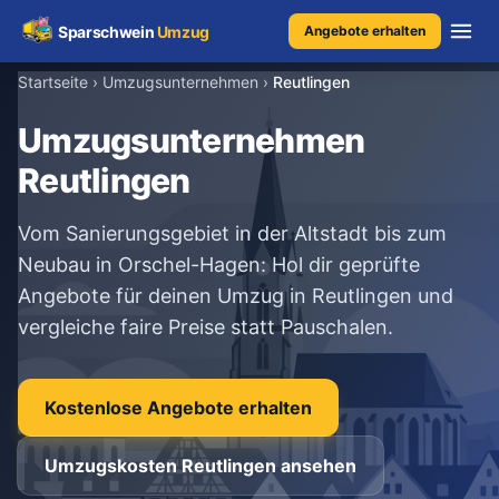
Sparschwein
Umzug
Angebote erhalten
Startseite
›
Umzugsunternehmen
›
Reutlingen
Umzugspreisvergleich
Umzugsunternehmen
Reutlingen
Umzugskosten
Vom Sanierungsgebiet in der Altstadt bis zum
Kostenrechner
Neubau in Orschel-Hagen: Hol dir geprüfte
Angebote für deinen Umzug in Reutlingen und
Ratgeber
vergleiche faire Preise statt Pauschalen.
Erfahrungen
Kostenlose Angebote erhalten
Kostenlose Beratung
Umzugskosten Reutlingen ansehen
+49 1579 2639409