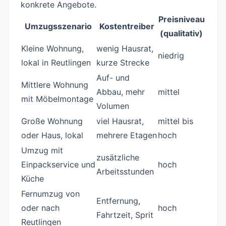
konkrete Angebote.
Preisniveau
Umzugsszenario
Kostentreiber
(qualitativ)
Kleine Wohnung,
wenig Hausrat,
niedrig
lokal in Reutlingen
kurze Strecke
Auf- und
Mittlere Wohnung
Abbau, mehr
mittel
mit Möbelmontage
Volumen
Große Wohnung
viel Hausrat,
mittel bis
oder Haus, lokal
mehrere Etagen
hoch
Umzug mit
zusätzliche
Einpackservice und
hoch
Arbeitsstunden
Küche
Fernumzug von
Entfernung,
oder nach
hoch
Fahrtzeit, Sprit
Reutlingen