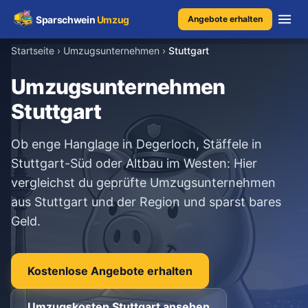
Sparschwein
Umzug
Angebote erhalten
Startseite
›
Umzugsunternehmen
›
Stuttgart
Umzugspreisvergleich
Umzugsunternehmen
Stuttgart
Umzugskosten
Ob enge Hanglage in Degerloch, Stäffele in
Kostenrechner
Stuttgart-Süd oder Altbau im Westen: Hier
vergleichst du geprüfte Umzugsunternehmen
Ratgeber
aus Stuttgart und der Region und sparst bares
Geld.
Erfahrungen
Kostenlose Angebote erhalten
Kostenlose Beratung
+49 1579 2639409
Umzugskosten Stuttgart ansehen