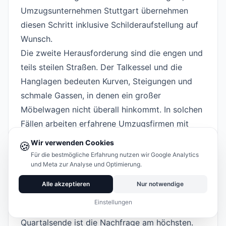
Umzugsunternehmen Stuttgart übernehmen
diesen Schritt inklusive Schilderaufstellung auf
Wunsch.
Die zweite Herausforderung sind die engen und
teils steilen Straßen. Der Talkessel und die
Hanglagen bedeuten Kurven, Steigungen und
schmale Gassen, in denen ein großer
Möbelwagen nicht überall hinkommt. In solchen
Fällen arbeiten erfahrene Umzugsfirmen mit
kleineren Fahrzeugen, Zwischenfahrten oder
Wir verwenden Cookies
🍪
einem Möbellift. Es lohnt sich, bei der
Für die bestmögliche Erfahrung nutzen wir Google Analytics
und Meta zur Analyse und Optimierung.
Besichtigung ehrlich auf die Zufahrtssituation
hinzuweisen.
Alle akzeptieren
Nur notwendige
Der dritte Faktor ist die Saison. Von Mai bis
Einstellungen
September sowie jeweils zum Monatsende und
Quartalsende ist die Nachfrage am höchsten.