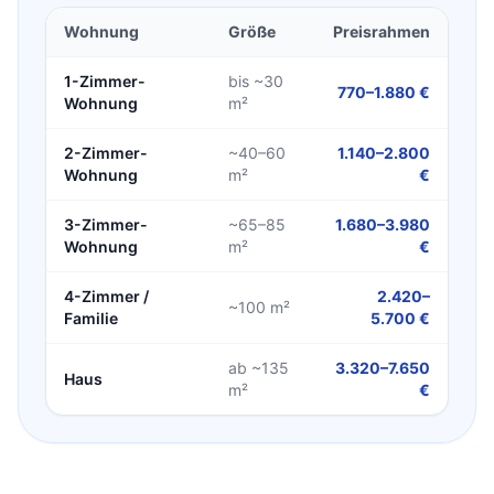
Wohnung
Größe
Preisrahmen
1-Zimmer-
bis ~30
770–1.880 €
Wohnung
m²
2-Zimmer-
~40–60
1.140–2.800
Wohnung
m²
€
3-Zimmer-
~65–85
1.680–3.980
Wohnung
m²
€
4-Zimmer /
2.420–
~100 m²
Familie
5.700 €
ab ~135
3.320–7.650
Haus
m²
€