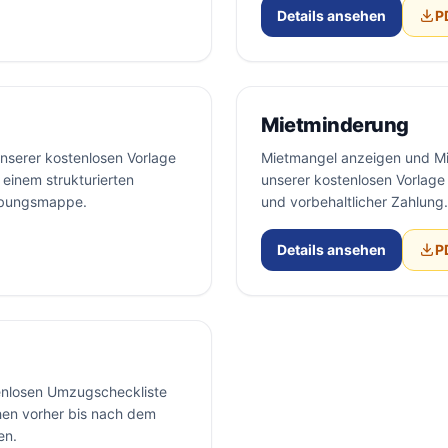
Details ansehen
P
Mietminderung
serer kostenlosen Vorlage
Mietmangel anzeigen und Mi
einem strukturierten
unserer kostenlosen Vorlage 
rbungsmappe.
und vorbehaltlicher Zahlung.
Details ansehen
P
enlosen Umzugscheckliste
hen vorher bis nach dem
en.