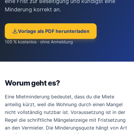
eine Frist zur Beseitigung und kündigst eine
Minderung korrekt an.
kostenlos
·
unverbindlich
·
100% kostenlos
Vorlage als PDF herunterladen
100 % kostenlos · ohne Anmeldung
Worum geht es?
Eine Mietminderung bedeutet, dass du die Miete
anteilig kürzt, weil die Wohnung durch einen Mangel
nicht vollständig nutzbar ist. Voraussetzung ist in der
Regel die schriftliche Mängelanzeige mit Fristsetzung
an den Vermieter. Die Minderungsquote hängt von Art