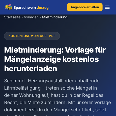
Sparschwein
Umzug
Angebote erhalten
Startseite
›
Vorlagen
›
Mietminderung
Umzugspreisvergleich
KOSTENLOSE VORLAGE · PDF
Umzugskosten
Mietminderung: Vorlage für
Kostenrechner
Mängelanzeige kostenlos
herunterladen
Ratgeber
Schimmel, Heizungsausfall oder anhaltende
Erfahrungen
Lärmbelästigung – treten solche Mängel in
deiner Wohnung auf, hast du in der Regel das
Recht, die Miete zu mindern. Mit unserer Vorlage
Kostenlose Beratung
dokumentierst du den Mangel schriftlich, setzt
+49 1579 2639409